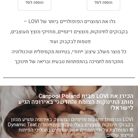
הוספה לסל
הוספה לסל
גלו את המוצרים הפופולריים ביותר של LOVI –
בקבוקים לתינוקות, מוצצים דינמיים, מחזיקי מוצץ מעוצבים,
פטמות לבקבוק ועוד.
כל מוצר משלב עיצוב ייחודי, בטיחות מקסימלית וטכנולוגיה
מתקדמת לתמיכה
בהתפתחות טבעית ובריאה של תינוקך
הכירו את LOVI מבית Canpool Poland
מותג התינוקות הצומח והחדשני באירופה הגיע
לישראל!
LOVI הנו מותג תינוקות פרימיום המשווק באירופה ומציע מגוון
בקבוקי תינוקות ומוצצים בעלי טכנולוגיה ייחודית Dynamic Teat
®
המומלצת על ידי מומחים אשר שותפים בתהליכי הפיתוח
והייצור שלהם.