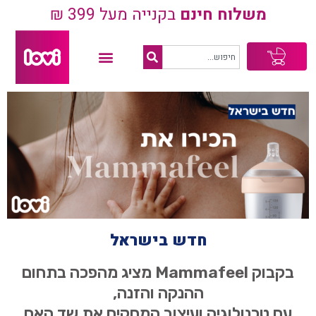
משלוח חינם
בקנייה מעל 399 ₪
עגלת
קניות
חדש בישראל
בקבוק Mammafeel מציג מהפכה בתחום
ההנקה והזנה,
עם טכנולוגיה ועיצוב המחקים את שד האם