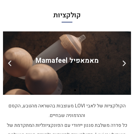
קולקציות
ג'ונגל Jungle
ג'ונגל Jungle
ג'ונגל Jungle
הרמוני Harmony
הרמוני Harmony
הרמוני Harmony
מאמאפיל Mamafeel
מאמאפיל Mamafeel
מאמאפיל Mamafeel
אבק כוכבים Stardust
אבק כוכבים Stardust
אבק כוכבים Stardust
הקולקציות של לאבי LOVI מעוצבות בהשראה מהטבע, הקסם
וההרמוניה שבחיים.
כל סדרה משלבת סגנון ייחודי עם הפונקציונליות המתקדמת של