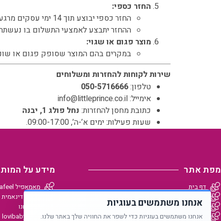
החזר כספי:
החזר כספי יבוצע תוך 14 ימי עסקים מרגע החזרת המוצר ואישורו על ידי החברה.
ההחזר יתבצע לאמצעי התשלום בו נעשתה
מוצר פגום או שגוי:
במקרים בהם המוצר שסופק פגום או שונה 
שירות לקוחות להחזרות ומשלוחים
טלפון:
050-5716666
אימייל:
info@littleprince.co.il
כתובת מחסן להחזרות:
נחל פולג 1, יבנה
שעות פעילות: ימים א’-ה’, 09:00-17:00.
מפת אתר
מידע על המותג
דף בית
מאמאפיל Mammafeel
נעים להכיר
פטמה דינאמית Dynamic Teat
אנחנו משתמשים בעוגיות
בלוג
מי אנחנו
אנחנו משתמשים בעוגיות כדי לשפר את החוויה שלך באתר שלנו.
צור קשר
lovibaby.com