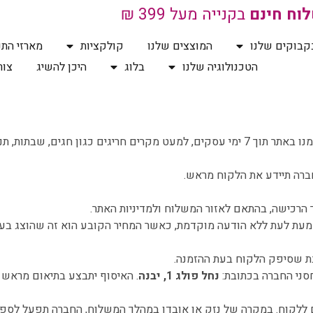
וח חינם
בקנייה מעל 399 ₪
קבוקים שלנו
המוצצים שלנו
קולקציות
מארזי התנ
הטכנולוגיה שלנו
בלוג
היכן להשיג
צור
החברה מתחייבת לספק את המוצרים שהוזמנו באתר תוך 7 ימי עסקים, למעט מקרים חריג
ברה תיידע את הלקוח מראש.
הרכישה, בהתאם לאזור המשלוח ולמדיניות האתר.
מעת לעת ללא הודעה מוקדמת, כאשר המחיר הקובע הוא זה שהוצג בעת
ת שסיפק הלקוח בעת ההזמנה.
סני החברה בכתובת:
נחל פולג 1, יבנה
. האיסוף יתבצע בתיאום מראש ו
ללקוח. במקרה של נזק או אובדן במהלך המשלוח, החברה תפעל לספק 