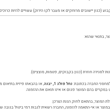
ע (כגון יישובים מרוחקים או מעבר לקו הירוק) עשויים להיות כרוכים
ות לסגירה חוזרת (כגון בקבוקים, פטמות, מוצצים).
מחסני החברה בכתובת:
נחל פולג 1, יבנה
, או בהבאתו פיזית בתיאום מ
במקרים בהם המוצר פגום או אינו תואם את ההזמנה.
 להזמנה, החברה רשאית לגבות דמי ביטול בגובה של 5% ממחיר העסקה או 100 ₪, הנמוך מביניה