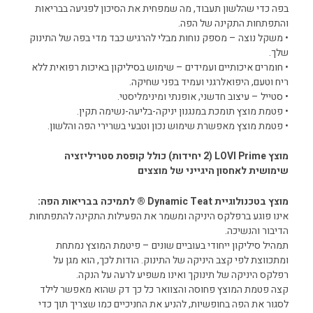
בפה כדי שהלשון תעבוד, מה שמפחית את הסיכון לפגיעה בבריאות
והתפתחות התקינה של הפה.
• משקל נוצה – מספק נוחות מבלי להרגיש כבד מדי בפה של התינוק
שלך.
• חומרים איכותיים ועמידים – שימוש בסיליקון באיכות רפואית ללא
ריח וטעם, היפואלרגני ועמיד בפני שחיקה.
• סטייל – עיצוב חדשני, אופנתי ומינימליסטי.
• פטמת מוצץ תומכת במנגנון יניקה-בליעה-נשימה תקין.
• פטמת מוצץ מאפשרת שימוש נכון וטבעי בשרירי הפה והלשון.
מוצץ LOVI Prime (2 יחידות) כולל קופסת סטריליזציה
שימושית לאחסון היגייני של מוצצים
מוצץ בטכנולוגיית Dynamic Teat ® לתמיכה בבריאות הפה:
אינו פוגע ברפלקס היניקה ומשמר את הפעילות התקינה להתפתחות
הדיבור והנשיכה.
תמהיל סיליקון ייחודי בעוביים שונים – פיטמת המוצץ נמתחת
ומתכווצת לפי קצב היניקה של התינוק. הודות לכך, הוא מגן על
רפלקס היניקה של תינוקך ואינו משפיע לרעה על הנקה.
קצה פטמת המוצץ פחוסה והצוואר כל כך דק שהוא מאפשר לילד
לסגור את הפה בחופשיות, להניע את החניכיים כמו שצריך תוך כדי