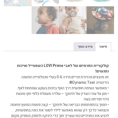
תיאור
מידע נוסף
תיאור
קולקציית הפרמיום של לאבי LOVI Prime כשסטייל ואיכות
נפגשים!
זוג מוצצים מהדורת פריים מידה 0-6 בעלי טכנולוגיית הפטמה
הדינמית. Dynamic Teat®.
• מאפשר נשימה חופשית דרך האף בזכות בשקע שמתחת לאף.
• מגן על עורו העדין של תינוקך – שלדה מעוגלת כלפי חוץ מונעת
גירוי ופריחה בעור.
• תמוך בהתפתחותו הבריאה של תינוקך – קצה פטמת המוצץ פחוסה
והצוואר כל כך דק שהוא מאפשר לילד לסגור את הפה בחופשיות,
להניע את החניכיים כמו שצריך תוך כדי היניקה ולספק מספיק מקום