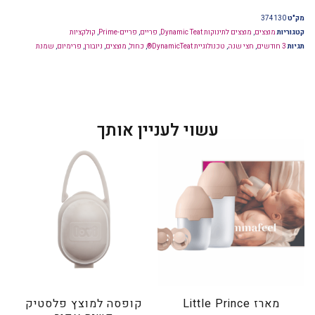
מק"ט
374130
קטגוריות
מוצצים
,
מוצצים לתינוקות Dynamic Teat
,
פריים
,
פריים-Prime
,
קולקציות
תגיות
3 חודשים
,
חצי שנה
,
טכנולוגיית DynamicTeat®
,
כחול
,
מוצצים
,
ניובורן
,
פרימיום
,
שמנת
עשוי לעניין אותך
מארז Little Prince
קופסה למוצץ פלסטיק