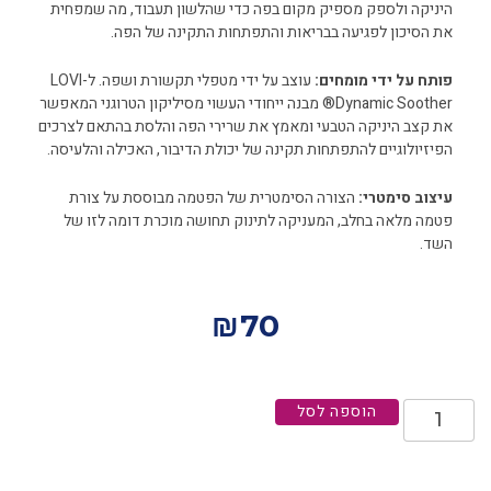
היניקה ולספק מספיק מקום בפה כדי שהלשון תעבוד, מה שמפחית
את הסיכון לפגיעה בבריאות והתפתחות התקינה של הפה.
פותח על ידי מומחים:
עוצב על ידי מטפלי תקשורת ושפה. ל-LOVI
Dynamic Soother® מבנה ייחודי העשוי מסיליקון הטרוגני המאפשר
את קצב היניקה הטבעי ומאמץ את שרירי הפה והלסת בהתאם לצרכים
הפיזיולוגיים להתפתחות תקינה של יכולת הדיבור, האכילה והלעיסה.
עיצוב סימטרי:
הצורה הסימטרית של הפטמה מבוססת על צורת
פטמה מלאה בחלב, המעניקה לתינוק תחושה מוכרת דומה לזו של
השד.
₪
70
הוספה לסל