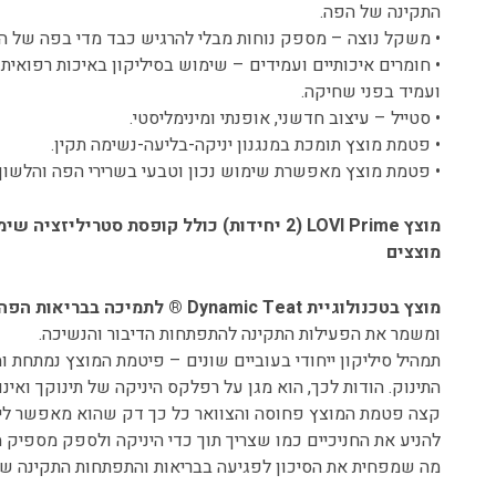
התקינה של הפה.
• משקל נוצה – מספק נוחות מבלי להרגיש כבד מדי בפה של הת
• חומרים איכותיים ועמידים – שימוש בסיליקון באיכות רפואית 
ועמיד בפני שחיקה.
• סטייל – עיצוב חדשני, אופנתי ומינימליסטי.
• פטמת מוצץ תומכת במנגנון יניקה-בליעה-נשימה תקין.
• פטמת מוצץ מאפשרת שימוש נכון וטבעי בשרירי הפה והלשון.
מוצץ LOVI Prime (2 יחידות) כולל קופסת סטריליז
מוצצים
מוצץ בטכנולוגיית Dynamic Teat ® לתמיכה בבריאות הפה:
ומשמר את הפעילות התקינה להתפתחות הדיבור והנשיכה.
תמהיל סיליקון ייחודי בעוביים שונים – פיטמת המוצץ נמתחת ו
התינוק. הודות לכך, הוא מגן על רפלקס היניקה של תינוקך ואינ
קצה פטמת המוצץ פחוסה והצוואר כל כך דק שהוא מאפשר ליל
להניע את החניכיים כמו שצריך תוך כדי היניקה ולספק מספיק
מה שמפחית את הסיכון לפגיעה בבריאות והתפתחות התקינה של