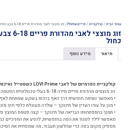
עמוד הבית
/
קולקציות
/
פריים-Prime
/ זוג מוצצי לאבי מהדורת פריים 6-18 צבע כחול עמוק ושמנת כחול
זוג מוצצי 
כחול
תיאור
מידע נוסף
תיאור
קולקציית הפרמיום של לאבי LOVI Prime כשסטייל ואיכות נפגשים!
זוג מוצצים מהדורת פריים מידה 6-18 בעלי טכנולוגיית הפטמה הדינמית. Dynamic Teat®.
• מאפשר נשימה חופשית דרך האף בזכות בשקע שמתחת לאף.
• מגן על עורו העדין של תינוקך – שלדה מעוגלת כלפי חוץ מונעת
• תמוך בהתפתחותו הבריאה של תינוקך – קצה פטמת המוצץ פח
מאפשר לילד לסגור את הפה בחופשיות, להניע את החניכיים כמו
מספיק מקום בפה כדי שהלשון תעבוד, מה שמפחית את הסיכון