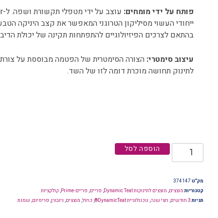
פותח על ידי מומחים:
ייחודי העשוי מסיליקון הטרוגני המאפשר את קצב היניקה הטבע
בהתאם לצרכים הפיזיולוגיים להתפתחות תקינה של יכולת הדיבור
עיצוב סימטרי:
הצורה הסימטרית של הפטמה מבוססת על צורת
לתינוק תחושה מוכרת דומה לזו של השד.
הוספה לסל
מק"ט
374147
קטגוריות
מוצצים
,
מוצצים לתינוקות Dynamic Teat
,
פריים
,
פריים-Prime
,
קולקציות
תגיות
3 חודשים
,
חצי שנה
,
טכנולוגיית DynamicTeat®
,
כחול
,
מוצצים
,
ניובורן
,
פרימיום
,
שמנת