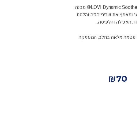
עוצב על ידי מטפלי תקשורת ושפה. ל-LOVI Dynamic Soother® מבנה
י ומאמץ את שרירי הפה והלסת
, האכילה והלעיסה.
 פטמה מלאה בחלב, המעניקה
₪
70