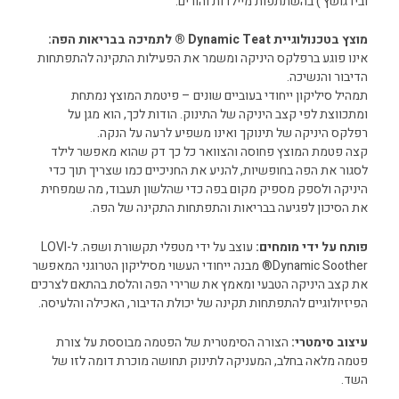
ובידגושץ’) בהשתתפות מיילדות והורים.
מוצץ בטכנולוגיית Dynamic Teat ® לתמיכה בבריאות הפה:
אינו פוגע ברפלקס היניקה ומשמר את הפעילות התקינה להתפתחות
הדיבור והנשיכה.
תמהיל סיליקון ייחודי בעוביים שונים – פיטמת המוצץ נמתחת
ומתכווצת לפי קצב היניקה של התינוק. הודות לכך, הוא מגן על
רפלקס היניקה של תינוקך ואינו משפיע לרעה על הנקה.
קצה פטמת המוצץ פחוסה והצוואר כל כך דק שהוא מאפשר לילד
לסגור את הפה בחופשיות, להניע את החניכיים כמו שצריך תוך כדי
היניקה ולספק מספיק מקום בפה כדי שהלשון תעבוד, מה שמפחית
את הסיכון לפגיעה בבריאות והתפתחות התקינה של הפה.
פותח על ידי מומחים:
עוצב על ידי מטפלי תקשורת ושפה. ל-LOVI
Dynamic Soother® מבנה ייחודי העשוי מסיליקון הטרוגני המאפשר
את קצב היניקה הטבעי ומאמץ את שרירי הפה והלסת בהתאם לצרכים
הפיזיולוגיים להתפתחות תקינה של יכולת הדיבור, האכילה והלעיסה.
עיצוב סימטרי:
הצורה הסימטרית של הפטמה מבוססת על צורת
פטמה מלאה בחלב, המעניקה לתינוק תחושה מוכרת דומה לזו של
השד.