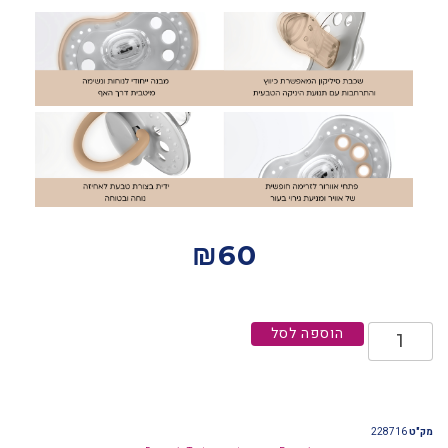
₪
60
הוספה לסל
מק"ט
228716