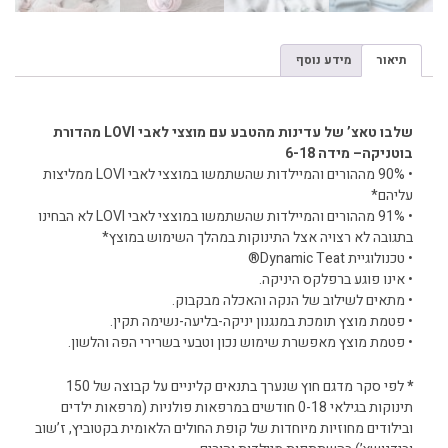
תיאור
מידע נוסף
תיאור
שלבו טאצ’ של עדינות מהטבע עם מוצצי לאבי LOVI מהדורת
בוטניקה– מידה 6-18
• 90% מההורים והמיילדות שהשתמשו במוצצי לאבי LOVI ממליצות
עליהם*
• 91% מההורים והמיילדות שהשתמשו במוצצי לאבי LOVI לא הבחינו
בתגובה לא רצויה אצל התינוקות במהלך השימוש במוצץ*
• טכנולוגיית Dynamic Teat®
• אינו פוגע ברפלקס היניקה.
• מתאים לשילוב של הנקה והאכלה מבקבוק.
• פטמת מוצץ תומכת במנגנון יניקה-בליעה-נשימה תקין.
• פטמת מוצץ מאפשרת שימוש נכון וטבעי בשרירי הפה והלשון.
*
לפי סקר מדגם חוץ שנערך בתנאים קליניים על קבוצה של 150
תינוקות בגילאי 0-18 חודשים במרפאות פולניות (מרפאות ילדים
ובילודים מחוזיות מיוחדות של קופת החולים הלאומית בקטוביץ, ז’שוב