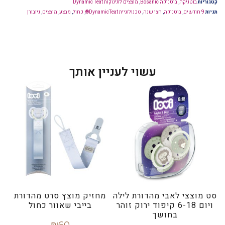
קטגוריות
בוטניקה
,
בוטניקה Bosanic
,
מוצצים לתינוקות Dynamic Teat
תגיות
9 חודשים
,
בוטניקה
,
חצי שנה
,
טכנולוגיית DynamicTeat®
,
כחול
,
מבצע
,
מוצצים
,
ניובורן
עשוי לעניין אותך
סט מוצצי לאבי מהדורת לילה
מחזיק מוצץ סרט מהדורת
ויום 6-18 קיפוד ירוק זוהר
בייבי שאוור כחול
בחושך
₪
60