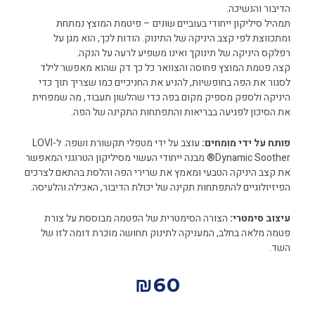
הדיבור והנשיכה.
תמהיל סיליקון ייחודי בעוביים שונים – פיטמת המוצץ נמתחת
ומתכווצת לפי קצב היניקה של התינוק. הודות לכך, הוא מגן על
רפלקס היניקה של תינוקך ואינו משפיע לרעה על הנקה.
קצה פטמת המוצץ פחוסה והצוואר כל כך דק שהוא מאפשר לילד
לסגור את הפה בחופשיות, להניע את החניכיים כמו שצריך תוך כדי
היניקה ולספק מספיק מקום בפה כדי שהלשון תעבוד, מה שמפחית
את הסיכון לפגיעה בבריאות והתפתחות התקינה של הפה.
פותח על ידי מומחים:
עוצב על ידי מטפלי תקשורת ושפה. ל-LOVI
Dynamic Soother® מבנה ייחודי העשוי מסיליקון הטרוגני המאפשר
את קצב היניקה הטבעי ומאמץ את שרירי הפה והלסת בהתאם לצרכים
הפיזיולוגיים להתפתחות תקינה של יכולת הדיבור, האכילה והלעיסה.
עיצוב סימטרי:
הצורה הסימטרית של הפטמה מבוססת על צורת
פטמה מלאה בחלב, המעניקה לתינוק תחושה מוכרת דומה לזו של
השד.
₪
60