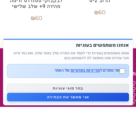
הדוב 0-2
לבקבוקי סטנדרט זרימה
מהירה 9+ שלב שלישי
₪
60
₪
60
הוספה לסל
הוספה לסל
אנחנו משתמשים בעוגיות
אנחנו משתמשים בעוגיות כדי לשפר את החוויה שלך באתר שלנו. אנא בחר איזה
סוגי עוגיות אתה מאפשר לנו להשתמש בהם.
אני מסכים ל
מדיניות הפרטיות
של האתר
מפת אתר
דף בית
בחר סוגי עוגיות
נעים להכיר
בלוג
אני מאשר את הבחירה
צור קשר
מידע על המותג
מאמאפיל Mammafeel
פטמה דינאמית Dynamic Teat