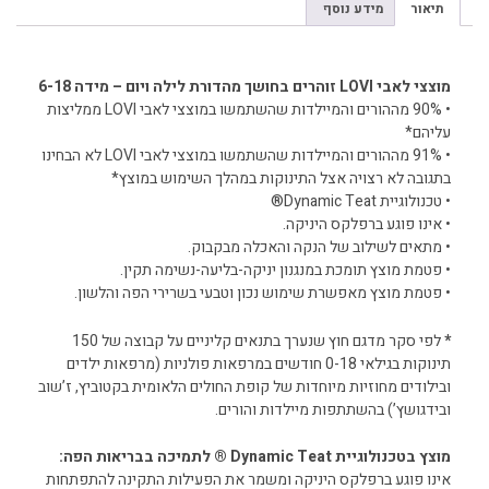
תיאור
מידע נוסף
תיאור
מוצצי לאבי LOVI זוהרים בחושך מהדורת לילה ויום – מידה 6-18
• 90% מההורים והמיילדות שהשתמשו במוצצי לאבי LOVI ממליצות
עליהם*
• 91% מההורים והמיילדות שהשתמשו במוצצי לאבי LOVI לא הבחינו
בתגובה לא רצויה אצל התינוקות במהלך השימוש במוצץ*
• טכנולוגיית Dynamic Teat®
• אינו פוגע ברפלקס היניקה.
• מתאים לשילוב של הנקה והאכלה מבקבוק.
• פטמת מוצץ תומכת במנגנון יניקה-בליעה-נשימה תקין.
• פטמת מוצץ מאפשרת שימוש נכון וטבעי בשרירי הפה והלשון.
*
לפי סקר מדגם חוץ שנערך בתנאים קליניים על קבוצה של 150
תינוקות בגילאי 0-18 חודשים במרפאות פולניות (מרפאות ילדים
ובילודים מחוזיות מיוחדות של קופת החולים הלאומית בקטוביץ, ז’שוב
ובידגושץ’) בהשתתפות מיילדות והורים.
מוצץ בטכנולוגיית Dynamic Teat ® לתמיכה בבריאות הפה:
אינו פוגע ברפלקס היניקה ומשמר את הפעילות התקינה להתפתחות