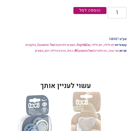
הוספה לסל
מק"ט
168487
קטגוריות
יום ולילה
,
יום ולילה Night&Day
,
מוצצים לתינוקות Dynamic Teat
,
קולקציות
תגיות
חצי שנה
,
טכנולוגיית DynamicTeat®
,
כחול
,
מהדורת לילה ויום
,
מוצצים
עשוי לעניין אותך