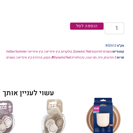
הוספה לסל
מק"ט
802612
קטגוריות
מוצצים לתינוקות Dynamic Teat
,
קולקציות
,
קיץ אינדיאני
,
קיץ אינדיאני Indian Summer
תגיות
3 חודשים
,
ורוד
,
חצי שנה
,
טכנולוגיית DynamicTeat®
,
מבצע
,
מהדורת קיץ אינדיאני
,
מוצצים
עשוי לעניין אותך