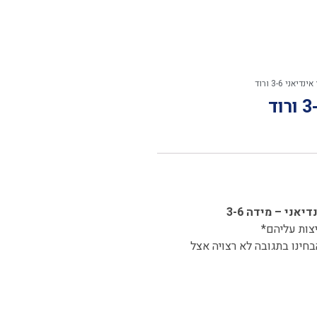
י 3-6 ורוד
 והמיילדות שהשתמשו במוצצי לאבי LOVI לא הבחינו בתגובה לא רצויה אצל