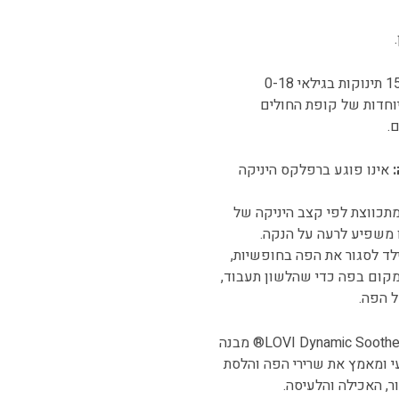
לפי סקר מדגם חוץ שנערך בתנאים קליניים על קבוצה של 150 תינוקות בגילאי 0-18
יוחדות של קופת החולים
.
אינו פוגע ברפלקס היניקה
מתכווצת לפי קצב היניקה של
ו משפיע לרעה על הנקה.
ד לסגור את הפה בחופשיות,
 מקום בפה כדי שהלשון תעבוד,
 הפה.
עוצב על ידי מטפלי תקשורת ושפה. ל-LOVI Dynamic Soother® מבנה
י ומאמץ את שרירי הפה והלסת
, האכילה והלעיסה.