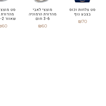
סט צלחות וכוס
מוצצי לאבי
סט מוצצי
בצבע גוף
מהדורת הרמוניה
מהדורת ב
3-6 חום
שאוור 0-2 ורוד
₪
70
₪
60
₪
60
הוספה לסל
הוספה לסל
הוספה ל
קישורים מהירים
הצהרות נגישות
תנאי משלוח והחזרה
תנאי שימוש
תקנון אתר