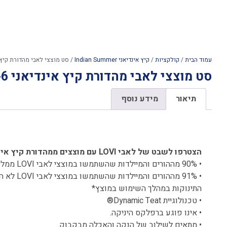
עמוד הבית
/
קולקציות
/
קיץ אינדיאני Indian Summer
/ סט מוצצי לאבי מהדורת קיץ אינדיאנ
סט מוצצי לאבי מהדורת קיץ אינדיאני 3-6 ורוד
תיאור
מידע נוסף
תיאור
הצטרפו לשבט של לאבי LOVI עם מוצצים ממהדורת קיץ אינדיאני – מידה 3-6
• 90% מההורים והמיילדות שהשתמשו במוצצי לאבי LOVI ממליצות עליהם*
• 91% מההורים
התינוקות במהלך השימוש במוצץ*
• טכנולוגיית Dynamic Teat®
• אינו פוגע ברפלקס היניקה.
• מתאים לשילוב של הנקה והאכלה מבקבוק.