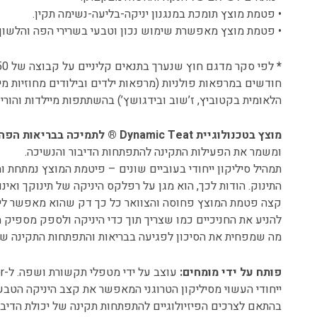
• פטמת מוצץ תומכת במנגנון יניקה-בליעה-נשימה תקין.
• פטמת מוצץ מאפשרת שימוש נכון וטבעי בשרירי הפה והלשון.
*
חודשים במרפאות פולניות (מרפאות ילדים ובילודים מחוזיות מ
הלאומית בקטוביץ, ז’שוב ובידגושץ’) בהשתתפות מיילדות והורים
מוצץ בטכנולוגיית Dynamic Teat ® לתמיכה בבריאות הפה:
ומשמר את הפעילות התקינה להתפתחות הדיבור והנשיכה.
תמהיל סיליקון ייחודי בעוביים שונים – פיטמת המוצץ נמתחת ו
התינוק. הודות לכך, הוא מגן על רפלקס היניקה של תינוקך ואינ
קצה פטמת המוצץ פחוסה והצוואר כל כך דק שהוא מאפשר ליל
להניע את החניכיים כמו שצריך תוך כדי היניקה ולספק מספיק
מה שמפחית את הסיכון לפגיעה בבריאות והתפתחות התקינה של
פותח על ידי מומחים:
ייחודי העשוי מסיליקון הטרוגני המאפשר את קצב היניקה הטבע
בהתאם לצרכים הפיזיולוגיים להתפתחות תקינה של יכולת הדיבור