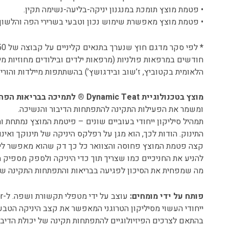
• פטמת מוצץ תומכת במנגנון יניקה-בליעה-נשימה תקין.
• פטמת מוצץ מאפשרת שימוש נכון וטבעי בשרירי הפה והלשון.
*
חודשים במרפאות פולניות (מרפאות ילדים ובילודים מחוזיות מ
הלאומית בקטוביץ, ז’שוב ובידגושץ’) בהשתתפות מיילדות והורים
מוצץ בטכנולוגיית Dynamic Teat ® לתמיכה בבריאות הפה:
ומשמר את הפעילות התקינה להתפתחות הדיבור והנשיכה.
תמהיל סיליקון ייחודי בעוביים שונים – פיטמת המוצץ נמתחת ו
התינוק. הודות לכך, הוא מגן על רפלקס היניקה של תינוקך ואינ
קצה פטמת המוצץ פחוסה והצוואר כל כך דק שהוא מאפשר ליל
להניע את החניכיים כמו שצריך תוך כדי היניקה ולספק מספיק
מה שמפחית את הסיכון לפגיעה בבריאות והתפתחות התקינה של
פותח על ידי מומחים:
ייחודי העשוי מסיליקון הטרוגני המאפשר את קצב היניקה הטבע
בהתאם לצרכים הפיזיולוגיים להתפתחות תקינה של יכולת הדיבור