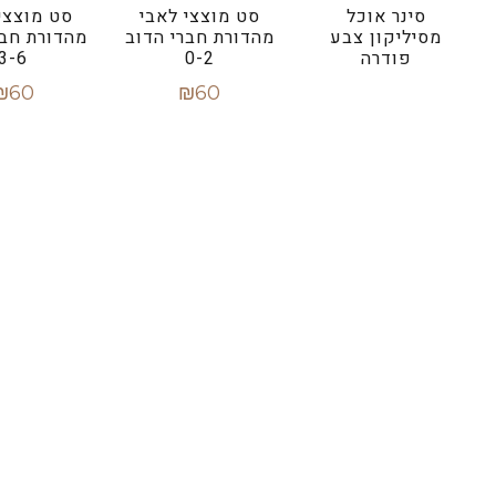
סינר אוכל
סט מוצצי לאבי
סט מוצצי
מסיליקון צבע
מהדורת חברי הדוב
מהדורת חבר
פודרה
0-2
3-6
₪
60
₪
60
מידע נוסף
הוספה לסל
הוספה ל
קישורים מהירים
הצהרות נגישות
תנאי משלוח והחזרה
תנאי שימוש
תקנון אתר