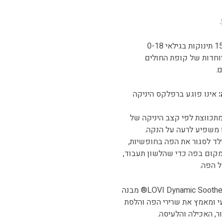
לפי סקר מדגם חוץ שנערך בתנאים קליניים על קבוצה של 150 תינוקות בגילאי 0-18
יוחדות של קופת החולים
.
אינו פוגע ברפלקס היניקה
מתכווצת לפי קצב היניקה של
ו משפיע לרעה על הנקה.
ד לסגור את הפה בחופשיות,
 מקום בפה כדי שהלשון תעבוד,
 הפה.
עוצב על ידי מטפלי תקשורת ושפה. ל-LOVI Dynamic Soother® מבנה
י ומאמץ את שרירי הפה והלסת
, האכילה והלעיסה.