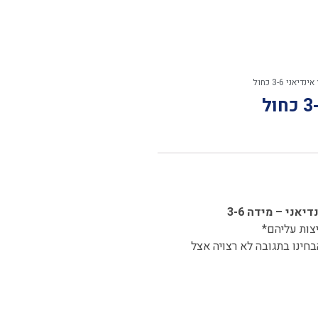
י 3-6 כחול
 והמיילדות שהשתמשו במוצצי לאבי LOVI לא הבחינו בתגובה לא רצויה אצל