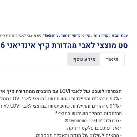
עמוד הבית
/
קולקציות
/
קיץ אינדיאני Indian Summer
/ סט מוצצי לאבי מהדורת קיץ אינדיאנ
סט מוצצי לאבי מהדורת קיץ אינדיאני 3-6 כחול
תיאור
מידע נוסף
תיאור
הצטרפו לשבט של לאבי LOVI עם מוצצים ממהדורת קיץ אינדיאני – מידה 3-6
• 90% מההורים והמיילדות שהשתמשו במוצצי לאבי LOVI ממליצות עליהם*
• 91% מההורים
התינוקות במהלך השימוש במוצץ*
• טכנולוגיית Dynamic Teat®
• אינו פוגע ברפלקס היניקה.
• מתאים לשילוב של הנקה והאכלה מבקבוק.