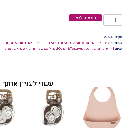
הוספה לסל
מק"ט
228563
קטגוריות
מוצצים לתינוקות Dynamic Teat
,
קולקציות
,
קיץ אינדיאני
,
קיץ אינדיאני Indian Summer
תגיות
3 חודשים
,
חצי שנה
,
טכנולוגיית DynamicTeat®
,
כחול
,
מבצע
,
מהדורת קיץ אינדיאני
,
מוצצים
עשוי לעניין אותך