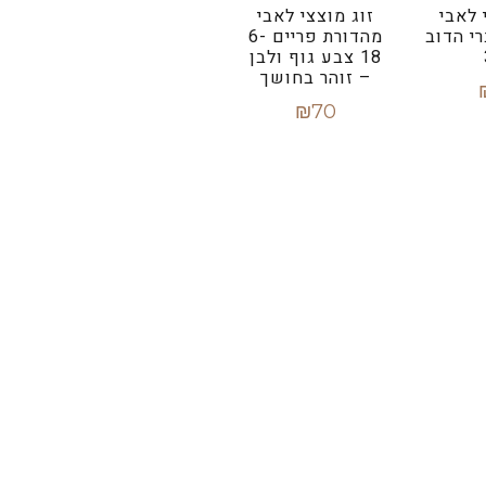
 לאבי
זוג מוצצי לאבי
י הדוב
מהדורת פריים 6-
18 צבע גוף ולבן
– זוהר בחושך
₪
70
סל
הוספה לסל