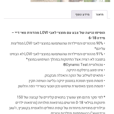
תיאור
מידע נוסף
תיאור
הוסיפו נגיעה של צבע עם מוצצי לאבי LOVI מהדורת טאי דיי –
מידה 6-18
• 90% מההורים והמיילדות שהשתמשו במוצצי לאבי LOVI ממליצות
עליהם*
• 91% מההורים והמיילדות שהשתמשו במוצצי לאבי LOVI לא הבחינו
בתגובה לא רצויה אצל התינוקות במהלך השימוש במוצץ*
• טכנולוגיית Dynamic Teat®
• אינו פוגע ברפלקס היניקה.
• מתאים לשילוב של הנקה והאכלה מבקבוק.
• פטמת מוצץ תומכת במנגנון יניקה-בליעה-נשימה תקין.
• פטמת מוצץ מאפשרת שימוש נכון וטבעי בשרירי הפה והלשון.
*
לפי סקר מדגם חוץ שנערך בתנאים קליניים על קבוצה של 150
תינוקות בגילאי 0-18 חודשים במרפאות פולניות (מרפאות ילדים
ובילודים מחוזיות מיוחדות של קופת החולים הלאומית בקטוביץ, ז’שוב
ובידגושץ’) בהשתתפות מיילדות והורים.