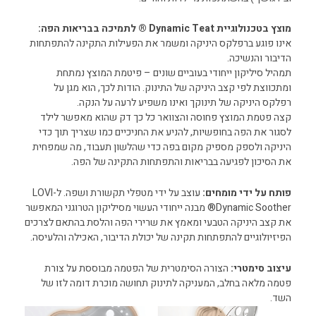
מוצץ בטכנולוגיית Dynamic Teat ® לתמיכה בבריאות הפה:
אינו פוגע ברפלקס היניקה ומשמר את הפעילות התקינה להתפתחות
הדיבור והנשיכה.
תמהיל סיליקון ייחודי בעוביים שונים – פיטמת המוצץ נמתחת
ומתכווצת לפי קצב היניקה של התינוק. הודות לכך, הוא מגן על
רפלקס היניקה של תינוקך ואינו משפיע לרעה על הנקה.
קצה פטמת המוצץ פחוסה והצוואר כל כך דק שהוא מאפשר לילד
לסגור את הפה בחופשיות, להניע את החניכיים כמו שצריך תוך כדי
היניקה ולספק מספיק מקום בפה כדי שהלשון תעבוד, מה שמפחית
את הסיכון לפגיעה בבריאות והתפתחות התקינה של הפה.
פותח על ידי מומחים:
עוצב על ידי מטפלי תקשורת ושפה. ל-LOVI
Dynamic Soother® מבנה ייחודי העשוי מסיליקון הטרוגני המאפשר
את קצב היניקה הטבעי ומאמץ את שרירי הפה והלסת בהתאם לצרכים
הפיזיולוגיים להתפתחות תקינה של יכולת הדיבור, האכילה והלעיסה.
עיצוב סימטרי:
הצורה הסימטרית של הפטמה מבוססת על צורת
פטמה מלאה בחלב, המעניקה לתינוק תחושה מוכרת דומה לזו של
השד.