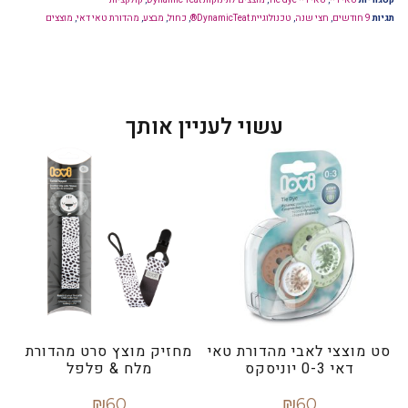
קטגוריות
טאי דיי
,
טאי דיי Tie dye
,
מוצצים לתינוקות Dynamic Teat
,
קולקציות
תגיות
9 חודשים
,
חצי שנה
,
טכנולוגיית DynamicTeat®
,
כחול
,
מבצע
,
מהדורת טאי דאי
,
מוצצים
עשוי לעניין אותך
סט מוצצי לאבי מהדורת טאי
מחזיק מוצץ סרט מהדורת
דאי 0-3 יוניסקס
מלח & פלפל
₪
60
₪
60