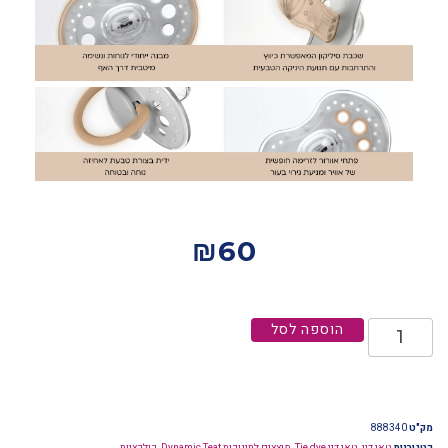
₪
60
הוספה לסל
מק"ט
888340