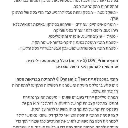
בפה כדי שהלשון תעבוד, מה שמפחית את הסיכון לפגיעה בבריאות
והתפתחות התקינה של הפה.
• משקל נוצה – מספק נוחות מבלי להרגיש כבד מדי בפה של התינוק
שלך.
• חומרים איכותיים ועמידים – שימוש בסיליקון באיכות רפואית ללא
ריח וטעם, היפואלרגני ועמיד בפני שחיקה.
• סטייל – עיצוב חדשני, אופנתי ומינימליסטי.
• פטמת מוצץ תומכת במנגנון יניקה-בליעה-נשימה תקין.
• פטמת מוצץ מאפשרת שימוש נכון וטבעי בשרירי הפה והלשון.
מוצץ LOVI Prime (2 יחידות) כולל קופסת סטריליזציה
שימושית לאחסון היגייני של מוצצים
מוצץ בטכנולוגיית Dynamic Teat ® לתמיכה בבריאות הפה:
אינו פוגע ברפלקס היניקה ומשמר את הפעילות התקינה להתפתחות
הדיבור והנשיכה.
תמהיל סיליקון ייחודי בעוביים שונים – פיטמת המוצץ נמתחת
ומתכווצת לפי קצב היניקה של התינוק. הודות לכך, הוא מגן על
רפלקס היניקה של תינוקך ואינו משפיע לרעה על הנקה.
קצה פטמת המוצץ פחוסה והצוואר כל כך דק שהוא מאפשר לילד
לסגור את הפה בחופשיות, להניע את החניכיים כמו שצריך תוך כדי
היניקה ולספק מספיק מקום בפה כדי שהלשון תעבוד, מה שמפחית