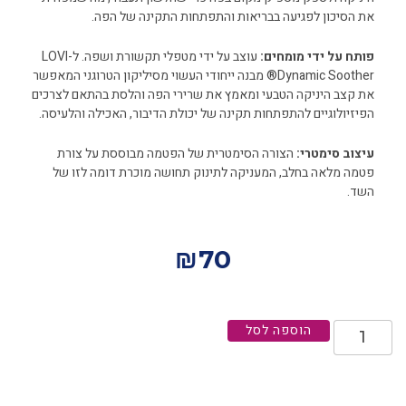
את הסיכון לפגיעה בבריאות והתפתחות התקינה של הפה.
פותח על ידי מומחים:
עוצב על ידי מטפלי תקשורת ושפה. ל-LOVI
Dynamic Soother® מבנה ייחודי העשוי מסיליקון הטרוגני המאפשר
את קצב היניקה הטבעי ומאמץ את שרירי הפה והלסת בהתאם לצרכים
הפיזיולוגיים להתפתחות תקינה של יכולת הדיבור, האכילה והלעיסה.
עיצוב סימטרי:
הצורה הסימטרית של הפטמה מבוססת על צורת
פטמה מלאה בחלב, המעניקה לתינוק תחושה מוכרת דומה לזו של
השד.
₪
70
הוספה לסל