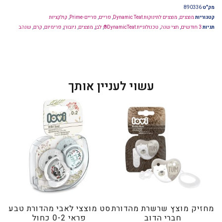
מק"ט
890336
קטגוריות
מוצצים
,
מוצצים לתינוקות Dynamic Teat
,
פריים
,
פריים-Prime
,
קולקציות
תגיות
3 חודשים
,
חצי שנה
,
טכנולוגיית DynamicTeat®
,
לבן
,
מוצצים
,
ניובורן
,
פרימיום
,
קרם
,
שנהב
עשוי לעניין אותך
מחזיק מוצץ שרשרת מהדורת
סט מוצצי לאבי מהדורת טבע
חברי הדוב
פראי 0-2 כחול