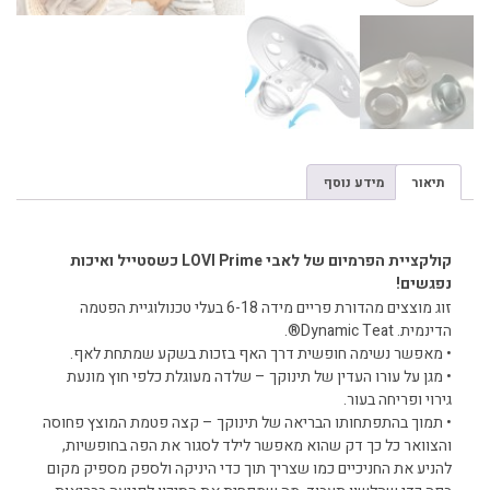
תיאור
מידע נוסף
תיאור
קולקציית הפרמיום של לאבי LOVI Prime כשסטייל ואיכות
נפגשים!
זוג מוצצים מהדורת פריים מידה 6-18 בעלי טכנולוגיית הפטמה
הדינמית. Dynamic Teat®.
• מאפשר נשימה חופשית דרך האף בזכות בשקע שמתחת לאף.
• מגן על עורו העדין של תינוקך – שלדה מעוגלת כלפי חוץ מונעת
גירוי ופריחה בעור.
• תמוך בהתפתחותו הבריאה של תינוקך – קצה פטמת המוצץ פחוסה
והצוואר כל כך דק שהוא מאפשר לילד לסגור את הפה בחופשיות,
להניע את החניכיים כמו שצריך תוך כדי היניקה ולספק מספיק מקום