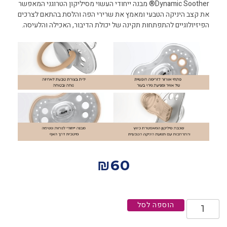
Dynamic Soother® מבנה ייחודי העשוי מסיליקון הטרוגני המאפשר
את קצב היניקה הטבעי ומאמץ את שרירי הפה והלסת בהתאם לצרכים
הפיזיולוגיים להתפתחות תקינה של יכולת הדיבור, האכילה והלעיסה.
₪
60
הוספה לסל