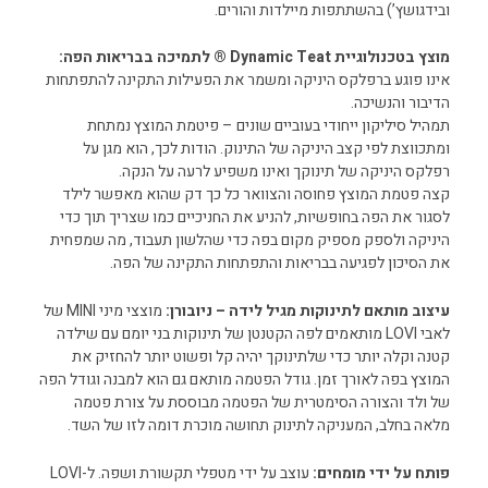
ובידגושץ’) בהשתתפות מיילדות והורים.
מוצץ בטכנולוגיית Dynamic Teat ® לתמיכה בבריאות הפה:
אינו פוגע ברפלקס היניקה ומשמר את הפעילות התקינה להתפתחות
הדיבור והנשיכה.
תמהיל סיליקון ייחודי בעוביים שונים – פיטמת המוצץ נמתחת
ומתכווצת לפי קצב היניקה של התינוק. הודות לכך, הוא מגן על
רפלקס היניקה של תינוקך ואינו משפיע לרעה על הנקה.
קצה פטמת המוצץ פחוסה והצוואר כל כך דק שהוא מאפשר לילד
לסגור את הפה בחופשיות, להניע את החניכיים כמו שצריך תוך כדי
היניקה ולספק מספיק מקום בפה כדי שהלשון תעבוד, מה שמפחית
את הסיכון לפגיעה בבריאות והתפתחות התקינה של הפה.
עיצוב מותאם לתינוקות מגיל לידה – ניובורן:
מוצצי מיני MINI של
לאבי LOVI מותאמים לפה הקטנטן של תינוקות בני יומם עם שילדה
קטנה וקלה יותר כדי שלתינוקך יהיה קל ופשוט יותר להחזיק את
המוצץ בפה לאורך זמן. גודל הפטמה מותאם גם הוא למבנה וגודל הפה
של ולד והצורה הסימטרית של הפטמה מבוססת על צורת פטמה
מלאה בחלב, המעניקה לתינוק תחושה מוכרת דומה לזו של השד.
פותח על ידי מומחים:
עוצב על ידי מטפלי תקשורת ושפה. ל-LOVI