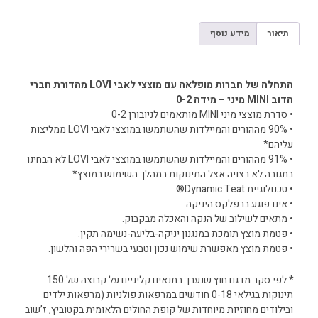
תיאור
מידע נוסף
תיאור
התחלה של חברות מופלאה עם מוצצי לאבי LOVI מהדורת חברי
הדוב MINI מיני – מידה 0-2
• סדרת מוצצי מיני MINI מותאמים לניובורן 0-2
• 90% מההורים והמיילדות שהשתמשו במוצצי לאבי LOVI ממליצות
עליהם*
• 91% מההורים והמיילדות שהשתמשו במוצצי לאבי LOVI לא הבחינו
בתגובה לא רצויה אצל התינוקות במהלך השימוש במוצץ*
• טכנולוגיית Dynamic Teat®
• אינו פוגע ברפלקס היניקה.
• מתאים לשילוב של הנקה והאכלה מבקבוק.
• פטמת מוצץ תומכת במנגנון יניקה-בליעה-נשימה תקין.
• פטמת מוצץ מאפשרת שימוש נכון וטבעי בשרירי הפה והלשון.
*
לפי סקר מדגם חוץ שנערך בתנאים קליניים על קבוצה של 150
תינוקות בגילאי 0-18 חודשים במרפאות פולניות (מרפאות ילדים
ובילודים מחוזיות מיוחדות של קופת החולים הלאומית בקטוביץ, ז’שוב