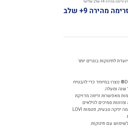
לאבי זוג פטמות Fast לבקבוקי סטנדרט זרימה מהירה 9+ שלב
ם ומעלה, מיועדת לתינוקות בוגרים יותר
עם טכנולוגיית DynamicTeat® נוצרו במיוחד כדי להבטיח
 שנה ומעלה.
דית לבקבוקי הטרנד והסטנדרט של LOVI, הפטמות מאפשרות זרימה מדויקת
ומזונות סמיכים לגילאים
מתקדמים. עשויות מסיליקון איכותי, נטול BPA, ועם עיצוב המדמה יניקה טבעית, פטמות LOVI