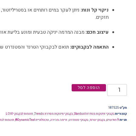
ניקוי קל ונוח:
ניתן לעקר במים רותחים או בסטריליזטור,
חזקים.
עיצוב חכם:
מבנה המדמה יניקה טבעית ומונע בליעת אוויר
התאמה לבקבוקים:
תואם לבקבוקי הטרנד והסטנדרט של LOVI
הוספה לסל
מק"ט
187525
קטגוריות
בקבוקי תינוקות מסדרת Stardust
,
בקבוקי תינוקות מסדרת Trends
,
פטמות לבקבוקי LOVI
תגיות
9 חודשים
,
בקבוקי טרנד
,
בקבוקי סטנדרט
,
זרימה מהירה
,
טכנולוגיית DynamicTeat®
,
פטמות לבק