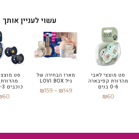
עשוי לעניין אותך
סט מוצצי לאבי
מארז הבחירה של
סט מוצצי
מהדורת קפיבארה
גיל LOVI BOX
מהדורת 
0-6 בנים
כוכבים 0-3 כחול
₪
159
–
₪
149
₪
60
₪
60
בחר אפשרויות
הוספה לסל
הוספה ל