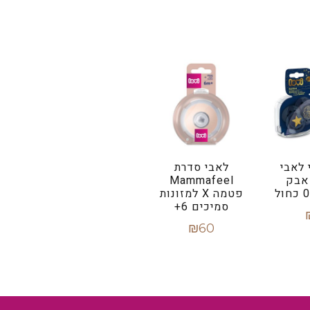
 לאבי
לאבי סדרת
אבק
Mammafeel
פטמה X למזונות
סמיכים 6+
₪
60
סל
מידע נוסף