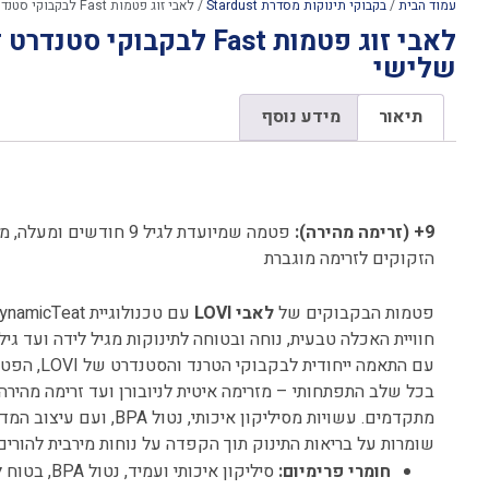
עמוד הבית
/
בקבוקי תינוקות מסדרת Stardust
/ לאבי זוג פטמות Fast לבקבוקי סטנדרט זרימה מהירה 9+ שלב שלישי
שלישי
תיאור
מידע נוסף
תיאור
9+ (זרימה מהירה):
פטמה שמיועדת לגיל 9 חודשי
הזקוקים לזרימה מוגברת
פטמות הבקבוקים של
לאבי LOVI
חוויית האכלה טבעית, נוחה ובטוחה לתינוקות מגיל לידה ועד גיל
עם התאמה ייחו
בכל שלב התפתחותי – מזרימה איטית לניובורן ועד זרימה מהירה 
שומרות על בריאות התינוק תוך הקפדה על נוחות מירבית להורים.
חומרי פרימיום:
סיליקון איכותי ועמיד, נטול BPA, בטוח לשימוש עם תינוקות.