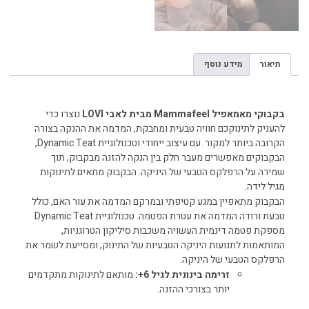
תיאור
מידע נוסף
תיאור
בקבוקי מאמאפיל Mammafeel
מבית לאבי LOVI
נוצרו כדי
להעניק לתינוקכם חוויה טבעית ומחבקת, המדמה את ההנקה בצורה
הקרובה ביותר למקור. עם עיצוב ייחודי וטכנולוגיית Dynamic Teat,
הבקבוקים מאפשרים מעבר חלק בין הנקה להזנה מבקבוק, תוך
שמירה על הרפלקס הטבעי של היניקה. הבקבוק מתאים לתינוקות
מגיל לידה.
הבקבוק מתאפיין במגע קטיפתי ובמרקם המדמה את עור האם, כולל
טבעת ורודה המדמה את עטרת הפטמה. טכנולוגיית Dynamic Teat
מספקת פטמה דינמית העשויה משכבות סיליקון הטרוגניות,
המותאמות לתנועות היניקה הטבעיות של התינוק, ומסייעת לשמר את
הרפלקס הטבעי של היניקה.
זרימה בינונית לגיל 6+:
מותאם לתינוקות מתקדמים
יותר בצורכי ההזנה.