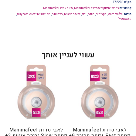
מק"ט
172231
קטגוריות
בקבוקי תינוקות מסדרת Mammafeel
,
מאמאפיל Mammafeel
תגיות
Mammafeel
,
בקבוקים
,
הזנה
,
ורוד
,
זרימה איטית
,
חצי שנה
,
טכנולוגיית DynamicTeat®
,
מאמאפיל
עשוי לעניין אותך
לאבי סדרת Mammafeel
לאבי סדרת Mammafeel
פטמה Fast זרימה מהירה 9+
פטמה Slow זרימה איטית 3+