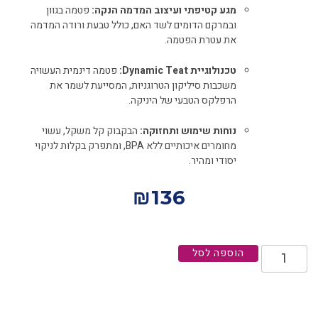
מגע קטיפתי ועיצוב המדמה הנקה:
פטמה בגוון
ובמרקם הדומים לשד האם, כולל טבעת ורודה המדמה
את עטרת הפטמה.
טכנולוגיית Dynamic Teat:
פטמה דינמית העשויה
משכבות סיליקון הטרוגניות, המסייעת לשמר את
הרפלקס הטבעי של היניקה.
נוחות שימוש ותחזוקה:
הבקבוק קל משקל, עשוי
מחומרים איכותיים ללא BPA, ומתפרק בקלות לניקוי
יסודי ומהיר.
₪
136
הוספה לסל