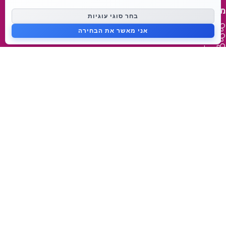
מפת אתר
בחר סוגי עוגיות
דף בית
אני מאשר את הבחירה
נעים להכיר
בלוג
צור קשר
מידע על המותג
מאמאפיל Mammafeel
פטמה דינאמית Dynamic Teat
מי אנחנו
lovibaby.com
קישורים מהירים
הצהרות נגישות
תנאי משלוח והחזרה
תנאי שימוש
תקנון אתר