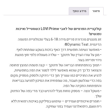
תיאור
מידע נוסף
תיאור
קולקציית הפרמיום של לאבי LOVI Prime כשסטייל ואיכות
נפגשים!
זוג מוצצים מהדורת פריים מידה 6-18 בעלי טכנולוגיית הפטמה
הדינמית. Dynamic Teat®.
• מאפשר נשימה חופשית דרך האף בזכות בשקע שמתחת לאף.
• מגן על עורו העדין של תינוקך – שלדה מעוגלת כלפי חוץ מונעת
גירוי ופריחה בעור.
• תמוך בהתפתחותו הבריאה של תינוקך – קצה פטמת המוצץ פחוסה
והצוואר כל כך דק שהוא מאפשר לילד לסגור את הפה בחופשיות,
להניע את החניכיים כמו שצריך תוך כדי היניקה ולספק מספיק מקום
בפה כדי שהלשון תעבוד, מה שמפחית את הסיכון לפגיעה בבריאות
והתפתחות התקינה של הפה.
• משקל נוצה – מספק נוחות מבלי להרגיש כבד מדי בפה של התינוק
שלך.
• חומרים איכותיים ועמידים – שימוש בסיליקון באיכות רפואית ללא
ריח וטעם, היפואלרגני ועמיד בפני שחיקה.