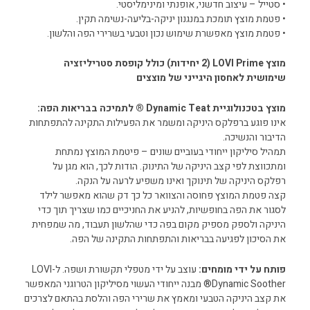
• סטייל – עיצוב חדשני, אופנתי ומינימליסטי.
• פטמת מוצץ תומכת במנגנון יניקה-בליעה-נשימה תקין.
• פטמת מוצץ מאפשרת שימוש נכון וטבעי בשרירי הפה והלשון.
מוצץ LOVI Prime (2 יחידות) כולל קופסת סטריליזציה
שימושית לאחסון היגייני של מוצצים
מוצץ בטכנולוגיית Dynamic Teat ® לתמיכה בבריאות הפה:
אינו פוגע ברפלקס היניקה ומשמר את הפעילות התקינה להתפתחות
הדיבור והנשיכה.
תמהיל סיליקון ייחודי בעוביים שונים – פיטמת המוצץ נמתחת
ומתכווצת לפי קצב היניקה של התינוק. הודות לכך, הוא מגן על
רפלקס היניקה של תינוקך ואינו משפיע לרעה על הנקה.
קצה פטמת המוצץ פחוסה והצוואר כל כך דק שהוא מאפשר לילד
לסגור את הפה בחופשיות, להניע את החניכיים כמו שצריך תוך כדי
היניקה ולספק מספיק מקום בפה כדי שהלשון תעבוד, מה שמפחית
את הסיכון לפגיעה בבריאות והתפתחות התקינה של הפה.
פותח על ידי מומחים:
עוצב על ידי מטפלי תקשורת ושפה. ל-LOVI
Dynamic Soother® מבנה ייחודי העשוי מסיליקון הטרוגני המאפשר
את קצב היניקה הטבעי ומאמץ את שרירי הפה והלסת בהתאם לצרכים