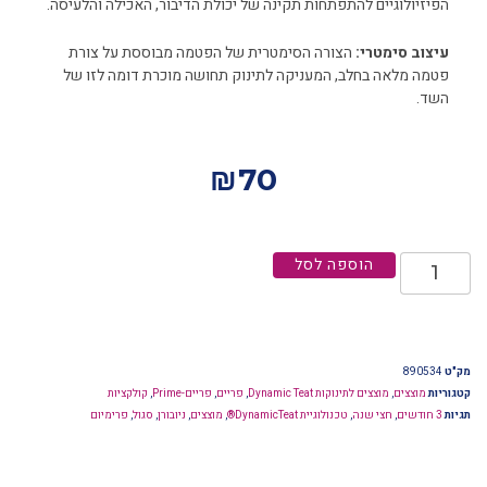
הפיזיולוגיים להתפתחות תקינה של יכולת הדיבור, האכילה והלעיסה.
עיצוב סימטרי:
הצורה הסימטרית של הפטמה מבוססת על צורת
פטמה מלאה בחלב, המעניקה לתינוק תחושה מוכרת דומה לזו של
השד.
₪
70
הוספה לסל
מק"ט
890534
קטגוריות
מוצצים
,
מוצצים לתינוקות Dynamic Teat
,
פריים
,
פריים-Prime
,
קולקציות
תגיות
3 חודשים
,
חצי שנה
,
טכנולוגיית DynamicTeat®
,
מוצצים
,
ניובורן
,
סגול
,
פרימיום