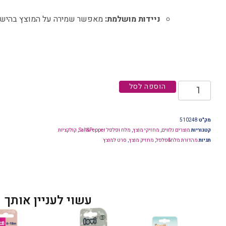
ניידות מושלמת:
מאפשר שמירה על המוצץ בהישג יד
הוספה לסל
מק"ט
510248
קטגוריות
מוצרים נלווים
,
מחזיקי מוצץ
,
מלח ופלפל Salt&Pepper
,
קולקציות
תגיות
מהדורת מלח&פלפל
,
מחזיק מוצץ
,
סרט למוצץ
עשוי לעניין אותך