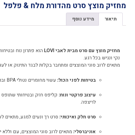
מחזיק מוצץ סרט מהדורת מלח & פלפל
תיאור
מידע נוסף
תיאור
מחזיק מוצץ עם סרט מבית לאבי LOVI
הוא פתרון נוח ובטיחות
נקי ונגיש בכל רגע.
מתאים לרוב סוגי המוצצים ומתחבר בקלות לבגד התינוק או לעג
בטיחות לפני הכול:
עשוי מחומרים נטולי BPA ובטוחים לשימוש יומיומי.
עיצוב פרקטי ונוח:
קליפס חזק ובטיחותי שתופס את
לריצפה.
סרט חלק ואיכותי:
סרט רך ונעים למגע, מתאים לעור
אוניברסלי:
מתאים לרוב סוגי המוצצים, עם וללא יד