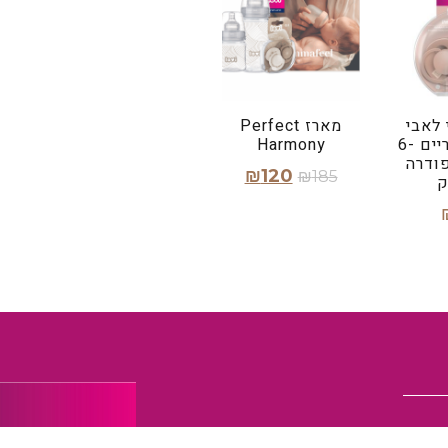
 לאבי
מארז Perfect
מהדורת פריים 6-
Harmony
פודרה
₪
120
₪
185
ק
בחר אפשרויות
סל