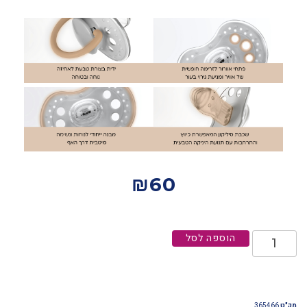
₪
60
הוספה לסל
מק"ט
365466