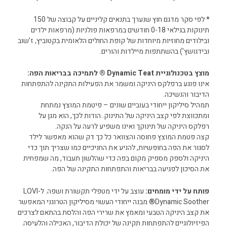
*
לפי סקר מדגם חוץ שנערך בתנאים קליניים על קבוצה של 150
תינוקות בגילאי 0-18 חודשים במרפאות פולניות (מרפאות ילדים
ובילודים מחוזיות מיוחדות של קופת החולים הלאומית בקטוביץ, ז’שוב
ובידגושץ’) בהשתתפות מיילדות והורים.
מוצץ בטכנולוגיית Dynamic Teat ® לתמיכה בבריאות הפה:
אינו פוגע ברפלקס היניקה ומשמר את הפעילות התקינה להתפתחות
הדיבור והנשיכה.
תמהיל סיליקון ייחודי בעוביים שונים – פיטמת המוצץ נמתחת
ומתכווצת לפי קצב היניקה של התינוק. הודות לכך, הוא מגן על
רפלקס היניקה של תינוקך ואינו משפיע לרעה על הנקה.
קצה פטמת המוצץ פחוסה והצוואר כל כך דק שהוא מאפשר לילד
לסגור את הפה בחופשיות, להניע את החניכיים כמו שצריך תוך כדי
היניקה ולספק מספיק מקום בפה כדי שהלשון תעבוד, מה שמפחית
את הסיכון לפגיעה בבריאות והתפתחות התקינה של הפה.
פותח על ידי מומחים:
עוצב על ידי מטפלי תקשורת ושפה. ל-LOVI
Dynamic Soother® מבנה ייחודי העשוי מסיליקון הטרוגני המאפשר
את קצב היניקה הטבעי ומאמץ את שרירי הפה והלסת בהתאם לצרכים
הפיזיולוגיים להתפתחות תקינה של יכולת הדיבור, האכילה והלעיסה.