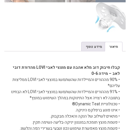
תיאור
מידע נוסף
תיאור
קבלו חיבוק דוב מלא אהבה עם מוצצי לאבי LOVI מהדורת דובי
לאב – מידה 0-6
• 90% מההורים והמיילדות שהשתמשו במוצצי לאבי LOVI ממליצות
עליהם*
• 91% מההורים והמיילדות שהשתמשו במוצצי לאבי LOVI לא הבחינו
בתגובה לא רצויה אצל התינוקות במהלך השימוש במוצץ*
• טכנולוגיית Dynamic Teat®
• אינו פוגע ברפלקס היניקה.
• מתאים לשילוב של הנקה והאכלה מבקבוק.
• פטמת מוצץ תומכת במנגנון יניקה-בליעה-נשימה תקין.
• פטמת מוצץ מאפשרת שימוש נכון וטבעי בשרירי הפה והלשון.