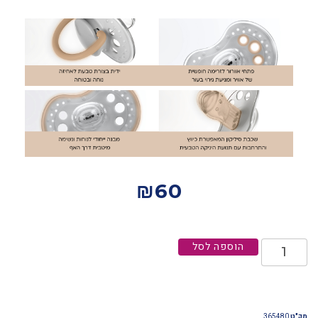
₪
60
הוספה לסל
מק"ט
365480