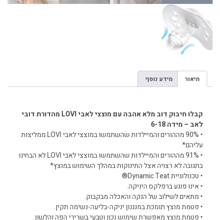
תיאור
מידע נוסף
תיאור
קבלו חיבוק דוב מלא אהבה עם מוצצי לאבי LOVI מהדורת דובי
לאב – מידה 6-18
• 90% מההורים והמיילדות שהשתמשו במוצצי לאבי LOVI ממליצות
עליהם*
• 91% מההורים והמיילדות שהשתמשו במוצצי לאבי LOVI לא הבחינו
בתגובה לא רצויה אצל התינוקות במהלך השימוש במוצץ*
• טכנולוגיית Dynamic Teat®
• אינו פוגע ברפלקס היניקה.
• מתאים לשילוב של הנקה והאכלה מבקבוק.
• פטמת מוצץ תומכת במנגנון יניקה-בליעה-נשימה תקין.
• פטמת מוצץ מאפשרת שימוש נכון וטבעי בשרירי הפה והלשון.