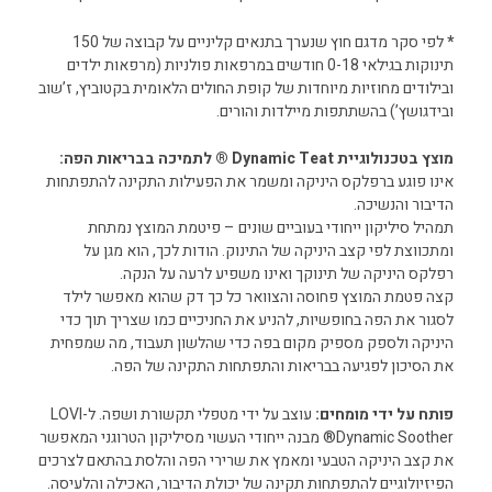
*
לפי סקר מדגם חוץ שנערך בתנאים קליניים על קבוצה של 150
תינוקות בגילאי 0-18 חודשים במרפאות פולניות (מרפאות ילדים
ובילודים מחוזיות מיוחדות של קופת החולים הלאומית בקטוביץ, ז’שוב
ובידגושץ’) בהשתתפות מיילדות והורים.
מוצץ בטכנולוגיית Dynamic Teat ® לתמיכה בבריאות הפה:
אינו פוגע ברפלקס היניקה ומשמר את הפעילות התקינה להתפתחות
הדיבור והנשיכה.
תמהיל סיליקון ייחודי בעוביים שונים – פיטמת המוצץ נמתחת
ומתכווצת לפי קצב היניקה של התינוק. הודות לכך, הוא מגן על
רפלקס היניקה של תינוקך ואינו משפיע לרעה על הנקה.
קצה פטמת המוצץ פחוסה והצוואר כל כך דק שהוא מאפשר לילד
לסגור את הפה בחופשיות, להניע את החניכיים כמו שצריך תוך כדי
היניקה ולספק מספיק מקום בפה כדי שהלשון תעבוד, מה שמפחית
את הסיכון לפגיעה בבריאות והתפתחות התקינה של הפה.
פותח על ידי מומחים:
עוצב על ידי מטפלי תקשורת ושפה. ל-LOVI
Dynamic Soother® מבנה ייחודי העשוי מסיליקון הטרוגני המאפשר
את קצב היניקה הטבעי ומאמץ את שרירי הפה והלסת בהתאם לצרכים
הפיזיולוגיים להתפתחות תקינה של יכולת הדיבור, האכילה והלעיסה.